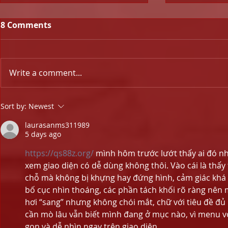
8 Comments
Write a comment...
NIGHT-BEFORE NOTES: CL
URGENT: C
Sort by:
Newest
Final (30 May)
League Fin
laurasanms311989
5 days ago
https://qs88z.org/
 mình hôm trước lướt thấy ai đó nh
xem giao diện có dễ dùng không thôi. Vào cái là thấy
chỗ mà không bị khựng hay đứng hình, cảm giác khá 
bố cục nhìn thoáng, các phần tách khối rõ ràng nên 
hơi “sang” nhưng không chói mắt, chữ với tiêu đề đủ
cần mò lâu vẫn biết mình đang ở mục nào, vì menu vớ
gọn và dễ nhìn ngay trên giao diện.