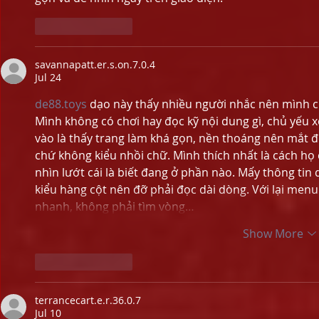
Like
Reply
savannapatt.er.s.on.7.0.4
Jul 24
de88.toys
 dạo này thấy nhiều người nhắc nên mình cũ
Mình không có chơi hay đọc kỹ nội dung gì, chủ yếu 
vào là thấy trang làm khá gọn, nền thoáng nên mắt đ
chứ không kiểu nhồi chữ. Mình thích nhất là cách họ 
nhìn lướt cái là biết đang ở phần nào. Mấy thông tin
kiểu hàng cột nên đỡ phải đọc dài dòng. Với lại menu
nhanh, không phải tìm vòng…
Show More
Like
Reply
terrancecart.e.r.36.0.7
Jul 10