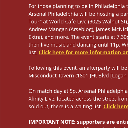
For those planning to be in Philadelphia t
Arsenal Philadelphia will be hosting a p
Tour" at World Cafe Live (3025 Walnut St)
Andrew Mangan (Arseblog), James McNicho
Extra), and more. The event starts at 7.30
then live music and dancing until 11p. Whil
list. 
Click here for more information an
Following this event, an afterparty will b
Misconduct Tavern (1801 JFK Blvd [Logan S
On match day at 5p, Arsenal Philadelphia w
Xfinity Live, located across the street fro
sold out, there is a waiting list. 
Click her
IMPORTANT NOTE: supporters are entire