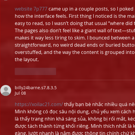
website 7p777
 came up in a couple posts, so I poked 
how the interface feels. First thing I noticed is the m
easy to read, so I wasn’t doing that usual “where did t
The pages also don’t feel like a giant wall of text—stuff
makes it way less tiring to skim. I bounced between a 
straightforward, no weird dead ends or buried buttons.
overstuffed, and the way the content is grouped into
the layout.
Like
Reply
billy24barne.s7.8.3.5
Jul 08
https://xoilac21.com/
 thấy bạn bè nhắc nhiều quá nên
Mình không có đọc sâu nội dung, chủ yếu xem cách họ
là thấy trang nhìn khá sáng sủa, không bị rối mắt, ké
được tách thành từng khối riêng. Mình thích nhất là 
gàng, lướt nhanh là nắm được thông tin chính chứ 